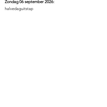
Zondag 06 september 2026:
halvedaguitstap
Eind september begin oktober 2026:
dialysereis
Begin december 2026
: Sinterklaas op
bezoek
Zondag 13 december 2026:
kerstfeest